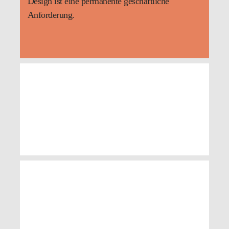
Design ist eine permanente geschäftliche
Anforderung.
Professur für Wasserstoff- und
Kernenergietechnik
UNION Glashütte/Sa.