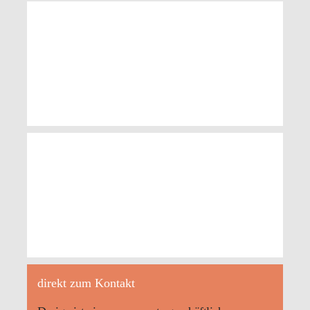
UNION Glashütte/Sa. CHINA
UNION Glashütte/Sa.
direkt zum Kontakt